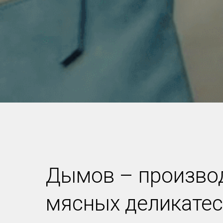
Дымов –
произво
мясных деликате