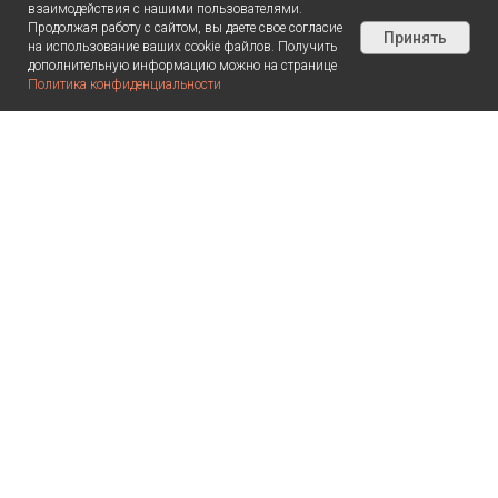
взаимодействия с нашими пользователями.
Продолжая работу с сайтом, вы даете свое согласие
Принять
на использование ваших cookie файлов. Получить
дополнительную информацию можно на странице
Политика конфиденциальности
КОНТАКТЫ
Выслать запрос, поболтать,
обменяться новостями↓
info@time2see.ru
г. Москва, ул. Бауманская, дом
6, стр. 2