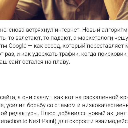
но: снова встряхнул интернет. Новый алгоритм
йты то взлетают, то падают, а маркетологи че
тм Google — как сосед, который переставляет м
т раз, и как удержать трафик, когда поискови
аш сайт остался на плаву.
сайта, а они скачут, как кот на раскаленной к
ive, усилил борьбу со спамом и низкокачестве
й редактуры. Плюс, добавился новый акцент на
teraction to Next Paint) для скорости взаимодейс