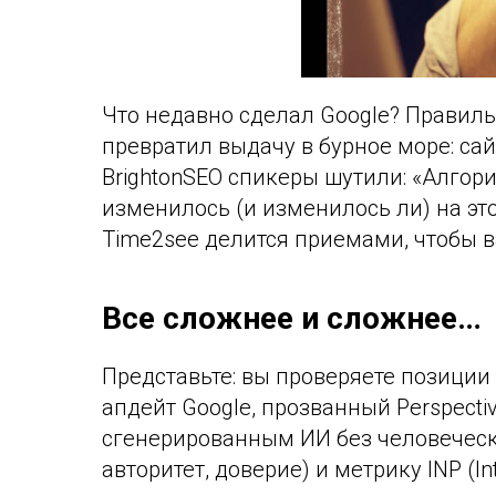
Что недавно сделал Google? Правиль
превратил выдачу в бурное море: са
BrightonSEO спикеры шутили: «Алгори
изменилось (и изменилось ли) на это
Time2see делится приемами, чтобы в
Все сложнее и сложнее…
Представьте: вы проверяете позиции 
апдейт Google, прозванный Perspect
сгенерированным ИИ без человеческо
авторитет, доверие) и метрику INP (In