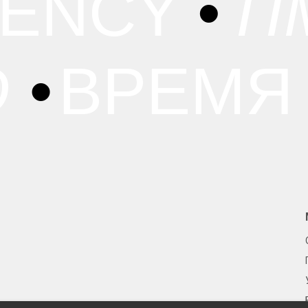
GENCY
•
TI
О
•
ВРЕМЯ