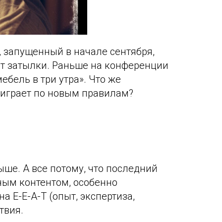
, запущенный в начале сентября,
шут затылки. Раньше на конференции
ебель в три утра». Что же
к играет по новым правилам?
рыше. А все потому, что последний
нным контентом, особенно
 E-E-A-T (опыт, экспертиза,
твия.