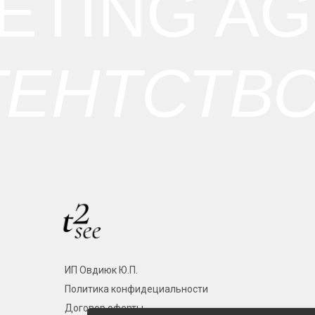
ETING A
ГЕНТСТВ
ИП Овдиюк Ю.П.
Политика конфидециальности
Договор оферты