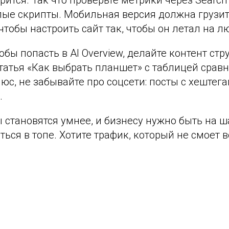
ится. Так что проверьте метрики через Search 
ые скрипты. Мобильная версия должна грузить
 чтобы настроить сайт так, чтобы он летал на л
бы попасть в AI Overview, делайте контент ст
статья «Как выбрать планшет» с таблицей сра
люс, не забывайте про соцсети: посты с хеште
.
становятся умнее, и бизнесу нужно быть на ша
ться в топе. Хотите трафик, который не смоет