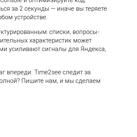
Console и оптимизируйте код:
ся за 2 секунды — иначе вы теряете
юбом устройстве.
руктурированным: списки, вопросы-
внительных характеристик может
гами усиливают сигналы для Яндекса,
г впереди. Time2see следит за
 волной? Пишите нам, и мы сделаем